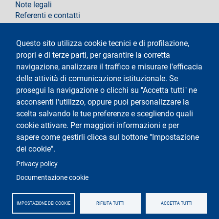
Note legali
Referenti e contatti
Segui La Statale su
Questo sito utilizza cookie tecnici e di profilazione,
propri e di terze parti, per garantire la corretta
navigazione, analizzare il traffico e misurare l'efficacia
delle attività di comunicazione istituzionale. Se
prosegui la navigazione o clicchi su "Accetta tutti" ne
acconsenti l'utilizzo, oppure puoi personalizzare la
Testo
Università degli Studi di Milano
scelta salvando le tue preferenze e scegliendo quali
Via Festa del Perdono 7 - 20122 Milano
cookie attivare. Per maggiori informazioni e per
Tel.
+39 02 5032 5032
Posta Elettronica Certificata
sapere come gestirli clicca sul bottone "Impostazione
dei cookie".
Logo
Privacy policy
Documentazione cookie
IMPOSTAZIONE DEI COOKIE
RIFIUTA TUTTI
ACCETTA TUTTI