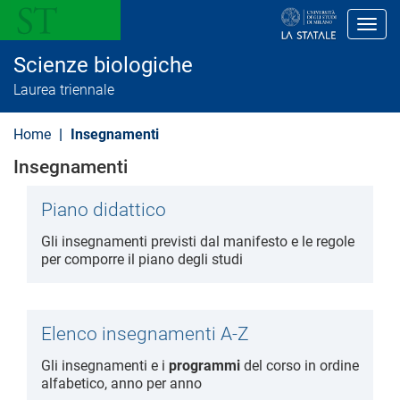
S
a
Toggl
l
t
Scienze biologiche
a
a
Laurea triennale
l
c
o
Home
Insegnamenti
n
t
Insegnamenti
e
n
u
Piano didattico
t
o
Gli insegnamenti previsti dal manifesto e le regole
p
per comporre il piano degli studi
r
i
n
c
i
Elenco insegnamenti A-Z
p
a
Gli insegnamenti e i
programmi
del corso in ordine
l
alfabetico, anno per anno
e