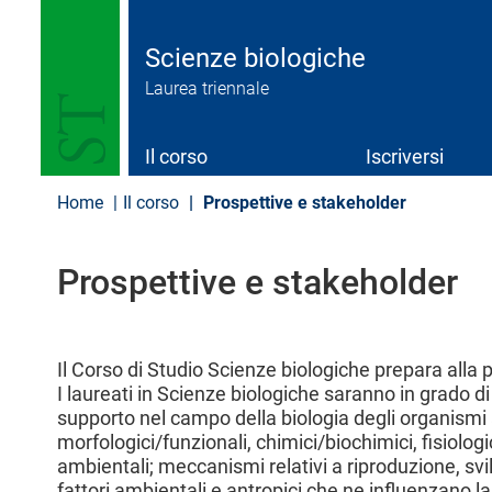
S
a
l
Scienze biologiche
t
Laurea triennale
a
a
l
c
Il corso
Iscriversi
o
n
Home
Il corso
Prospettive e stakeholder
t
e
n
Prospettive e stakeholder
u
t
o
p
r
Il Corso di Studio Scienze biologiche prepara alla 
i
I laureati in Scienze biologiche saranno in grado di
n
supporto nel campo della biologia degli organismi 
c
morfologici/funzionali, chimici/biochimici, fisiologic
i
ambientali; meccanismi relativi a riproduzione, svil
p
a
fattori ambientali e antropici che ne influenzano l