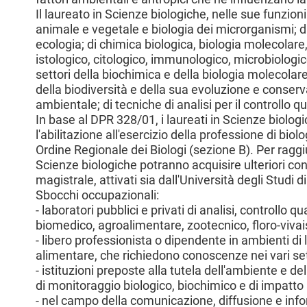
l
Il laureato in Scienze biologiche, nelle sue funzion
e
animale e vegetale e biologia dei microrganismi; d
ecologia; di chimica biologica, biologia molecolare,
istologico, citologico, immunologico, microbiologico
settori della biochimica e della biologia molecolare
della biodiversità e della sua evoluzione e conserv
ambientale; di tecniche di analisi per il controllo qua
In base al DPR 328/01, i laureati in Scienze biolo
l'abilitazione all'esercizio della professione di biol
Ordine Regionale dei Biologi (sezione B). Per raggiun
Scienze biologiche potranno acquisire ulteriori co
magistrale, attivati sia dall'Università degli Studi di
Sbocchi occupazionali:
- laboratori pubblici e privati di analisi, controllo
biomedico, agroalimentare, zootecnico, floro-vivai
- libero professionista o dipendente in ambienti di
alimentare, che richiedono conoscenze nei vari sett
- istituzioni preposte alla tutela dell'ambiente e del
di monitoraggio biologico, biochimico e di impatto
- nel campo della comunicazione, diffusione e infor