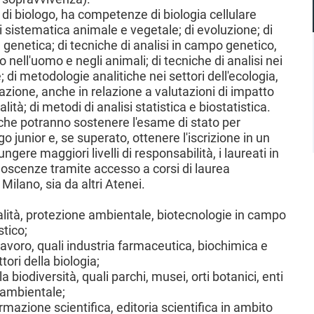
i di biologo, ha competenze di biologia cellulare
i sistematica animale e vegetale; di evoluzione; di
 genetica; di tecniche di analisi in campo genetico,
 nell'uomo e negli animali; di tecniche di analisi nei
; di metodologie analitiche nei settori dell'ecologia,
azione, anche in relazione a valutazioni di impatto
lità; di metodi di analisi statistica e biostatistica.
giche potranno sostenere l'esame di stato per
ogo junior e, se superato, ottenere l'iscrizione in un
gere maggiori livelli di responsabilità, i laureati in
noscenze tramite accesso a corsi di laurea
 Milano, sia da altri Atenei.
 qualità, protezione ambientale, biotecnologie in campo
stico;
 lavoro, quali industria farmaceutica, biochimica e
ori della biologia;
la biodiversità, quali parchi, musei, orti botanici, enti
 ambientale;
mazione scientifica, editoria scientifica in ambito