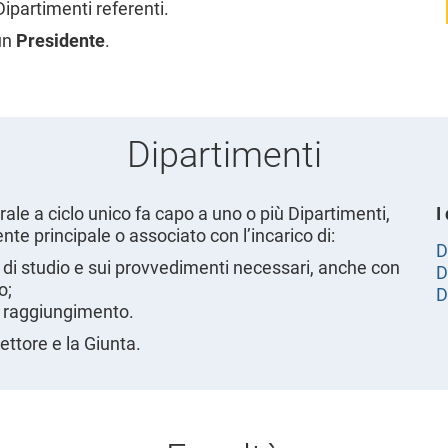
Dipartimenti referenti.
un
Presidente
.
Dipartimenti
rale a ciclo unico fa capo a uno o più Dipartimenti,
I
nte principale o associato con l’incarico di:
D
di studio e sui provvedimenti necessari, anche con
D
o;
D
 il raggiungimento.
rettore e la Giunta.