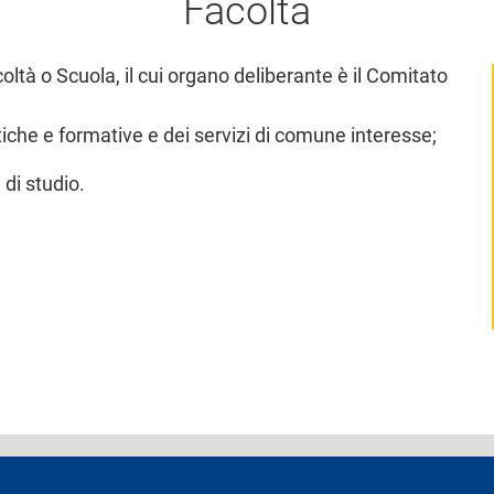
Facoltà
ltà o Scuola, il cui organo deliberante è il Comitato
tiche e formative e dei servizi di comune interesse;
 di studio.
accessibilità
Privacy e cookie
Cookie settings
Note legali
Re