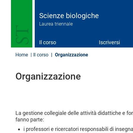
S
a
l
Scienze biologiche
t
Laurea triennale
a
a
l
c
Il corso
Iscriversi
o
n
Home
Il corso
Organizzazione
t
e
n
Organizzazione
u
t
o
p
r
i
n
La gestione collegiale delle attività didattiche e fo
c
fanno parte:
i
p
i professori e ricercatori responsabili di insegn
a